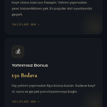
Kayıt olana özel 200 freespin. Yatırım yapmadan
çevir, kazandıklarını çek. En popüler slot oyunlarında
geçerli.
TEKLIFLERI GÖR →
💰
Yatırımsız Bonus
₺50 Bedava
Hiç yatırım yapmadan ₺50 bonus kazan. Sadece kayıt
ol, oyna ve gerçek para kazanmaya başla.
TEKLIFLERI GÖR →