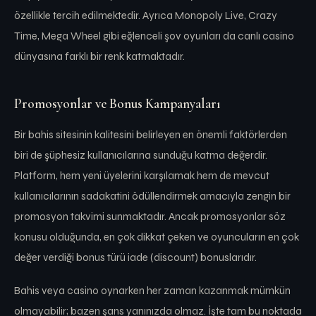
özellikle tercih edilmektedir. Ayrıca Monopoly Live, Crazy
Time, Mega Wheel gibi eğlenceli şov oyunları da canlı casino
dünyasına farklı bir renk katmaktadır.
Promosyonlar ve Bonus Kampanyaları
Bir bahis sitesinin kalitesini belirleyen en önemli faktörlerden
biri de şüphesiz kullanıcılarına sunduğu katma değerdir.
Platform, hem yeni üyelerini karşılamak hem de mevcut
kullanıcılarının sadakatini ödüllendirmek amacıyla zengin bir
promosyon takvimi sunmaktadır. Ancak promosyonlar söz
konusu olduğunda, en çok dikkat çeken ve oyuncuların en çok
değer verdiği bonus türü iade (discount) bonuslarıdır.
Bahis veya casino oynarken her zaman kazanmak mümkün
olmayabilir; bazen şans yanınızda olmaz. İşte tam bu noktada