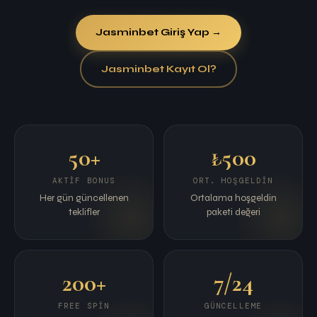
Jasminbet Giriş Yap →
Jasminbet Kayıt Ol?
50+
₺500
AKTIF BONUS
ORT. HOŞGELDIN
Her gün güncellenen
Ortalama hoşgeldin
teklifler
paketi değeri
200+
7/24
FREE SPIN
GÜNCELLEME