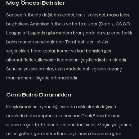
Maç Öncesi Bahisler
Sadece futbolda değil; basketbol, tenis, voleybol, masa tenisi,
buz hokeyi, Amerikan futbolu ve hatta e-spor (Dota 2, CS:GO,
League of Legends) gibi modern branşlarda da yüzlerce farklı
bahis marketi sunulmaktadır. Taraf bahisleri, alt/üst
seçenekleri, handikaplar, korner ve kart bahisleri gibi
alternatiflerle kullanıcılar kuponlarını çeşitlendirebilmektedir.
Sunulan yüksek oranlar, uzun vadede bahisçilerin kazanç
marjını önemli ölçüde artırmaktadır.
Canlı Bahis Dinamikleri
Karşılaşmaların oynandığı esnada anlık olarak değişen
oranlarla bahis yapma imkanı sunan Canlı Bahis bölümü,
sitenin en çok trafik alan kısımlarından biridir. Maçın gidişatına,
atılan gollere, görülen kartlara veya hava durumuna göre