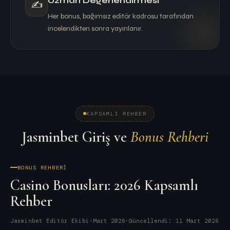
Uzman Değerlendirmesi
✍️
Her bonus, bağımsız editör kadrosu tarafından
incelendikten sonra yayınlanır.
KAPSAMLI REHBER
Jasminbet Giriş ve
Bonus Rehberi
BONUS REHBERI
Casino Bonusları: 2026 Kapsamlı
Rehber
Jasminbet Editör Ekibi
·
Mart 2026
·
Güncellendi: 11 Mart 2026