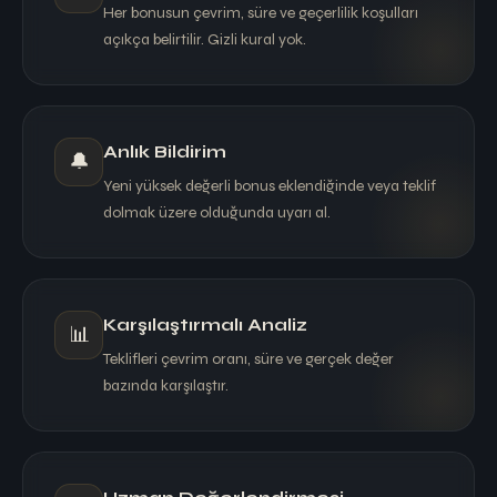
Her bonusun çevrim, süre ve geçerlilik koşulları
açıkça belirtilir. Gizli kural yok.
Anlık Bildirim
🔔
Yeni yüksek değerli bonus eklendiğinde veya teklif
dolmak üzere olduğunda uyarı al.
Karşılaştırmalı Analiz
📊
Teklifleri çevrim oranı, süre ve gerçek değer
bazında karşılaştır.