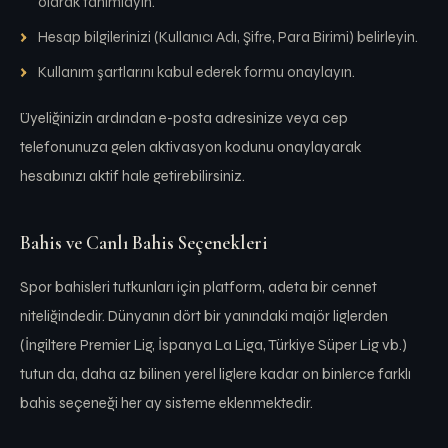
olarak tanımlayın.
Hesap bilgilerinizi (Kullanıcı Adı, Şifre, Para Birimi) belirleyin.
Kullanım şartlarını kabul ederek formu onaylayın.
Üyeliğinizin ardından e-posta adresinize veya cep
telefonunuza gelen aktivasyon kodunu onaylayarak
hesabınızı aktif hale getirebilirsiniz.
Bahis ve Canlı Bahis Seçenekleri
Spor bahisleri tutkunları için platform, adeta bir cennet
niteliğindedir. Dünyanın dört bir yanındaki majör liglerden
(İngiltere Premier Lig, İspanya La Liga, Türkiye Süper Lig vb.)
tutun da, daha az bilinen yerel liglere kadar on binlerce farklı
bahis seçeneği her ay sisteme eklenmektedir.