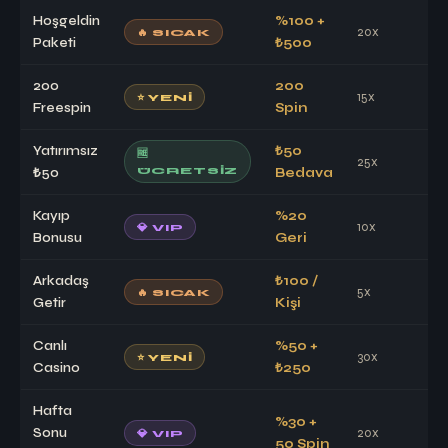
Hoşgeldin
%100 +
20x
3
🔥 SICAK
Paketi
₺500
200
200
15x
7
⭐ YENI
Freespin
Spin
Yatırımsız
₺50
🆓
25x
1
ÜCRETSIZ
₺50
Bedava
Kayıp
%20
10x
Ha
💎 VIP
Bonusu
Geri
Arkadaş
₺100 /
5x
Sü
🔥 SICAK
Getir
Kişi
Canlı
%50 +
30x
3
⭐ YENI
Casino
₺250
Hafta
%30 +
Sonu
20x
2
💎 VIP
50 Spin